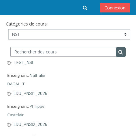
Passer au contenu principal
Activer/désactiver 
Connexion
Catégories de cours:
Rechercher des cours
Recherc
TEST_NSI
Enseignant:
Nathalie
DAGAULT
LDU_PNSI1_2026
Enseignant:
Philippe
Castelain
LDU_PNSI2_2026