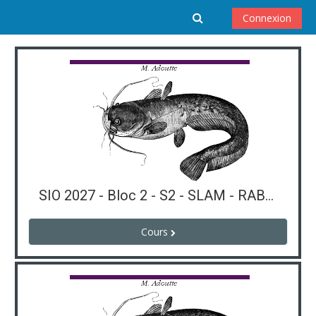
Passer au contenu principal
Activer/désactiver 
Connexion
SIO 2027 - Bloc 2 - S2 - SLAM - RABIER
Cours